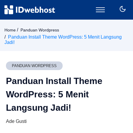
Domain
Home
Panduan Wordpress
Hosting
Panduan Install Theme WordPress: 5 Menit Langsung
Jadi!
Email
SSL
VPS
PANDUAN WORDPRESS
Keamanan
Wordpress
Panduan Install Theme
CPanel
WordPress: 5 Menit
Billing
Member Area
Langsung Jadi!
Ade Gusti