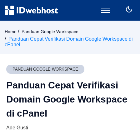
Domain
Home
Panduan Google Workspace
Hosting
Panduan Cepat Verifikasi Domain Google Workspace di
cPanel
Email
SSL
VPS
PANDUAN GOOGLE WORKSPACE
Keamanan
Wordpress
Panduan Cepat Verifikasi
CPanel
Domain Google Workspace
Billing
Member Area
di cPanel
Ade Gusti