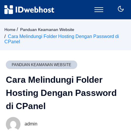
Domain
Home
Panduan Keamanan Website
Hosting
Cara Melindungi Folder Hosting Dengan Password di
CPanel
Email
SSL
VPS
PANDUAN KEAMANAN WEBSITE
Keamanan
Wordpress
Cara Melindungi Folder
CPanel
Hosting Dengan Password
Billing
Member Area
di CPanel
admin