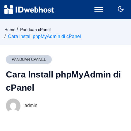
Domain
Home
Panduan cPanel
Hosting
Cara Install phpMyAdmin di cPanel
Email
SSL
VPS
PANDUAN CPANEL
Keamanan
Cara Install phpMyAdmin di
Wordpress
CPanel
cPanel
Billing
Member Area
admin