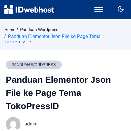
Domain
Home
Panduan Wordpress
Hosting
Panduan Elementor Json File ke Page Tema
TokoPressID
Email
SSL
VPS
PANDUAN WORDPRESS
Keamanan
Wordpress
Panduan Elementor Json
CPanel
File ke Page Tema
Billing
Member Area
TokoPressID
admin