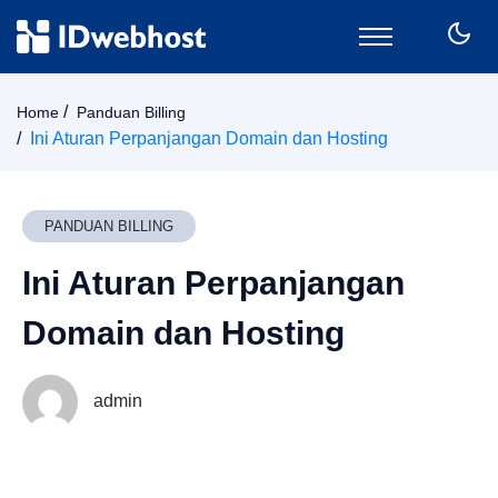
Domain
Home
Panduan Billing
Hosting
Ini Aturan Perpanjangan Domain dan Hosting
Email
SSL
VPS
PANDUAN BILLING
Keamanan
Ini Aturan Perpanjangan
Wordpress
CPanel
Domain dan Hosting
Billing
Member Area
admin