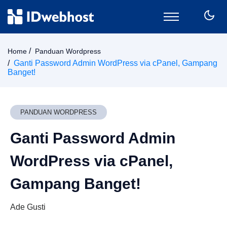
Domain
Home
Panduan Wordpress
Hosting
Ganti Password Admin WordPress via cPanel, Gampang
Banget!
Email
SSL
VPS
PANDUAN WORDPRESS
Keamanan
Wordpress
Ganti Password Admin
CPanel
WordPress via cPanel,
Billing
Member Area
Gampang Banget!
Ade Gusti