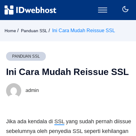
Domain
Ini Cara Mudah Reissue SSL
Home
Panduan SSL
Hosting
Email
SSL
PANDUAN SSL
VPS
Ini Cara Mudah Reissue SSL
Keamanan
Wordpress
CPanel
admin
Billing
Member Area
Jika ada kendala di
SSL
yang sudah pernah diissue
sebelumnya oleh penyedia SSL seperti kehilangan