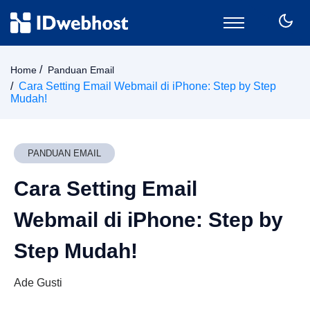
Domain
Home
Panduan Email
Hosting
Cara Setting Email Webmail di iPhone: Step by Step
Mudah!
Email
SSL
VPS
PANDUAN EMAIL
Keamanan
Wordpress
Cara Setting Email
CPanel
Webmail di iPhone: Step by
Billing
Member Area
Step Mudah!
Ade Gusti