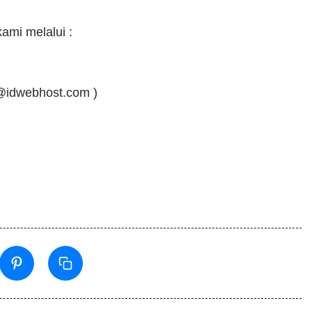
ami melalui :
@idwebhost.com
)