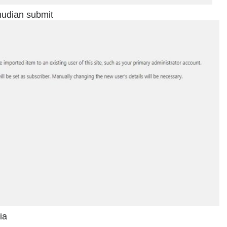
mudian submit
ia