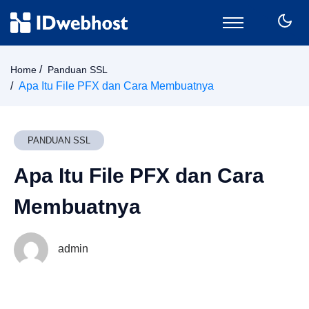
Domain
Home
Panduan SSL
Hosting
Apa Itu File PFX dan Cara Membuatnya
Email
SSL
VPS
PANDUAN SSL
Keamanan
Apa Itu File PFX dan Cara
Wordpress
CPanel
Membuatnya
Billing
Member Area
admin