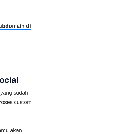
ubdomain di
ocial
f yang sudah
proses custom
kamu akan