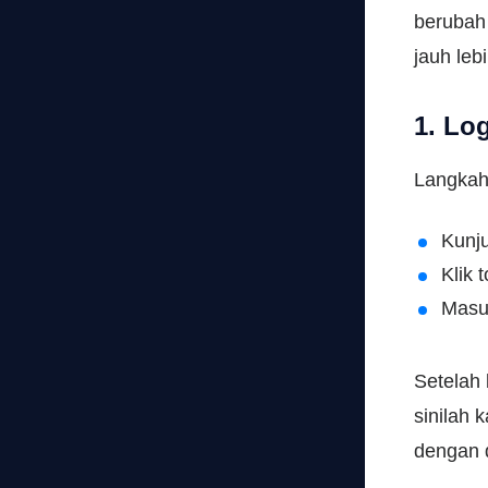
berubah
jauh leb
1. Lo
Langkah
Kunju
Klik 
Masu
Setelah 
sinilah
dengan 