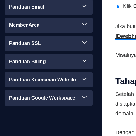
Klik
Panduan Email
Member Area
Jika bu
IDwebh
Panduan SSL
Misalnya
Panduan Billing
Taha
Panduan Keamanan Website
Setelah 
Panduan Google Workspace
disiapka
domain
Dengan m