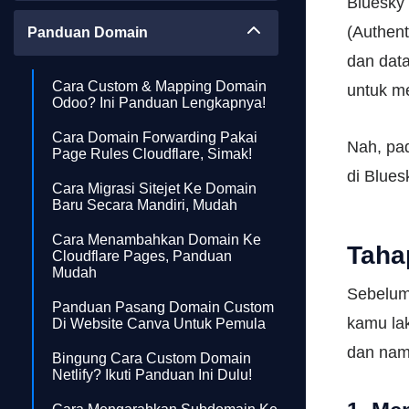
Bluesky 
(Authen
Panduan Domain
dan data
Cara Custom & Mapping Domain
untuk m
Odoo? Ini Panduan Lengkapnya!
Cara Domain Forwarding Pakai
Nah, pa
Page Rules Cloudflare, Simak!
di Blue
Cara Migrasi Sitejet Ke Domain
Baru Secara Mandiri, Mudah
Cara Menambahkan Domain Ke
Taha
Cloudflare Pages, Panduan
Mudah
Sebelum
Panduan Pasang Domain Custom
kamu lak
Di Website Canva Untuk Pemula
dan nam
Bingung Cara Custom Domain
Netlify? Ikuti Panduan Ini Dulu!