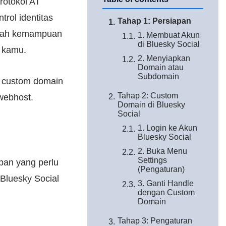
rotokol AT
rol identitas
Tahap 1: Persiapan
dalah kemampuan
1. Membuat Akun
di Bluesky Social
) kamu.
2. Menyiapkan
Domain atau
Subdomain
n custom domain
Tahap 2: Custom
webhost.
Domain di Bluesky
Social
1. Login ke Akun
Bluesky Social
2. Buka Menu
Settings
pan yang perlu
(Pengaturan)
 Bluesky Social
3. Ganti Handle
dengan Custom
Domain
Tahap 3: Pengaturan