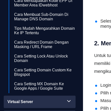
Cara Mendapatkan Kode EPP Di
Member Area IDwebhost
Cara Membuat Sub-Domain Di
Manage DNS Domain
Seles
menye
Tips Mudah Mengarahkan Domain
Ke IP Tertentu
2. Me
Cara Redirect Domain Dengan
Masking / URL Frame
Untuk tu
Cara Setting Lock Atau Unlock
Domain
memiliki
Cara Setting Domain Custom Ke
mengikut
Blogspot
Cara Setting MX Domain Ke
Login
Google Apps / Google Suite
Pili
Masu
Virtual Server
Pilih