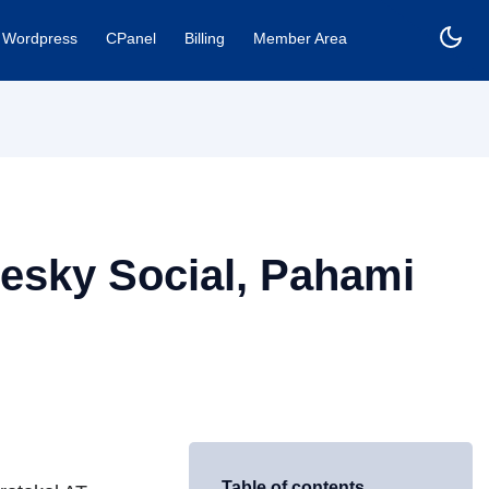
Wordpress
CPanel
Billing
Member Area
esky Social, Pahami
Table of contents