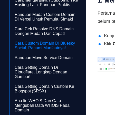
1. Me
Cara Mengarahkan Subdomain Ke
Hosting Lain: Panduan Praktis
Pertama-
Panduan Mudah Custom Domain
Di Vercel Untuk Pemula, Simak!
belum pu
Cara Cek Resolve DNS Domain
Dengan Mudah Dan Cepat!
Kunju
Cara Custom Domain Di Bluesky
Klik
Social, Pahami Manfaatnya!
Panduan Move Service Domain
Cara Setting Domain Di
Cloudflare, Lengkap Dengan
Gambar!
Cara Setting Domain Custom Ke
Blogspot (SRSX)
Apa Itu WHOIS Dan Cara
Mengubah Data WHOIS Pada
Domain