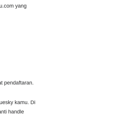
mu.com yang
t pendaftaran.
luesky kamu. Di
nti handle