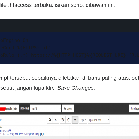
file .htaccess terbuka, isikan script dibawah ini.
eEngine On

eCond %{HTTPS} off

teRule (.*) https://%{HTTP_HOST}%{REQUEST_URI} [R,
ript tersebut sebaiknya diletakan di baris paling atas, s
ersebut jangan lupa klik
Save Changes.