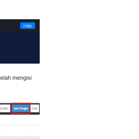
copy
L]
etelah mengisi