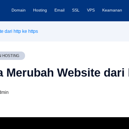
Domain
Hosting
Email
SSL
VPS
Keamanan
 dari http ke https
N HOSTING
 Merubah Website dari h
dmin