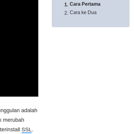
Cara Pertama
Cara ke Dua
unggulan adalah
uk merubah
erinstall
SSL
.