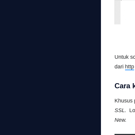
Untuk sc
dari
http
Cara 
Khusus 
SSL.
Lo
New.