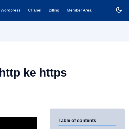
Wordpress
CPanel
Billing
Member Area
ttp ke https
Table of contents