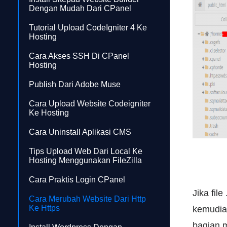
Dengan Mudah Dari CPanel
Tutorial Upload CodeIgniter 4 Ke
Hosting
Cara Akses SSH Di CPanel
Hosting
Publish Dari Adobe Muse
Cara Upload Website Codeigniter
Ke Hosting
Cara Uninstall Aplikasi CMS
Tips Upload Web Dari Local Ke
Hosting Menggunakan FileZilla
Cara Praktis Login CPanel
Jika fil
Cara Merubah Website Dari Http
Ke Https
kemudia
bagian 