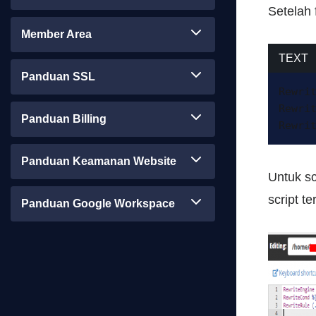
Setelah 
Member Area
TEXT
Panduan SSL
Rewrit
Rewrit
Panduan Billing
Rewri
Panduan Keamanan Website
Untuk sc
script t
Panduan Google Workspace