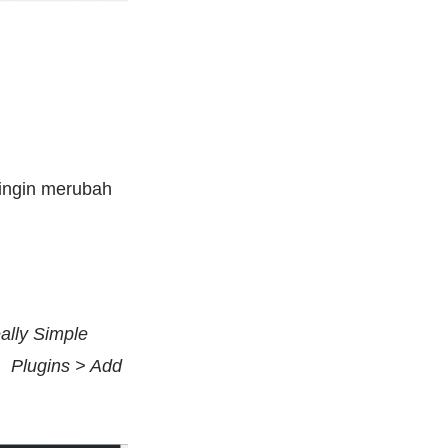
 ingin merubah
ally Simple
u
Plugins > Add