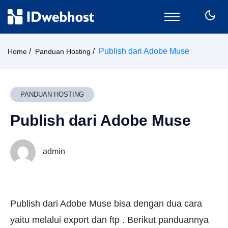
Domain
Publish dari Adobe Muse
Home
Panduan Hosting
Hosting
Email
SSL
PANDUAN HOSTING
VPS
Publish dari Adobe Muse
Keamanan
Wordpress
CPanel
admin
Billing
Member Area
Publish dari Adobe Muse bisa dengan dua cara
yaitu melalui export dan ftp . Berikut panduannya