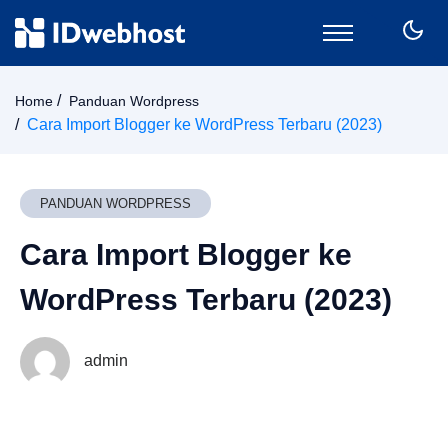
Domain
Home
Panduan Wordpress
Hosting
Cara Import Blogger ke WordPress Terbaru (2023)
Email
SSL
VPS
PANDUAN WORDPRESS
Keamanan
Cara Import Blogger ke
Wordpress
CPanel
WordPress Terbaru (2023)
Billing
Member Area
admin