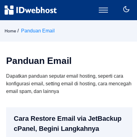
Domain
Panduan Email
Home
Hosting
Email
Panduan Email
SSL
VPS
Dapatkan panduan seputar email hosting, seperti cara
Keamanan
konfigurasi email, setting email di hosting, cara mencegah
Wordpress
email spam, dan lainnya
CPanel
Billing
Member Area
Cara Restore Email via JetBackup
cPanel, Begini Langkahnya