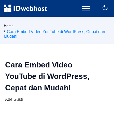
Domain
Home
Hosting
Cara Embed Video YouTube di WordPress, Cepat dan
Mudah!
Email
SSL
VPS
Keamanan
Cara Embed Video
Wordpress
CPanel
YouTube di WordPress,
Billing
Cepat dan Mudah!
Member Area
Ade Gusti