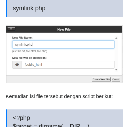
symlink.php
Kemudian isi file tersebut dengan script berikut:
<?php
$target = dirname(__DIR__) .