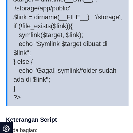
'/storage/app/public';
$link = dirname(__FILE__) . '/storage';
if (!file_exists($link)){
symlink($target, $link);
echo "Symlink $target dibuat di
$link";
} else {
echo "Gagal! symlink/folder sudah
ada di $link";
}
?>
Keterangan Script
Pada bagian: