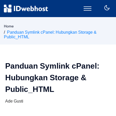
Domain
Home
Hosting
Panduan Symlink cPanel: Hubungkan Storage &
Public_HTML
Email
SSL
VPS
Keamanan
Panduan Symlink cPanel:
Wordpress
CPanel
Hubungkan Storage &
Billing
Public_HTML
Member Area
Ade Gusti